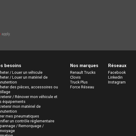
e
apply.
s besoins
Nos marques
Réseaux
heter / Louer un véhicule
Renault Trucks
Facebook
heter / Louer un matériel de 
Clovis
Linkedin
nutention
Truck Plus
Instagram
heter des pièces, accessoires ou 
Force Réseau
tillage
tretenir / Rénover mon véhicule et 
s équipements
tretenir mon matériel de 
nutention
rer mes pneumatiques
anifier un contrôle réglementaire
pannage / Remorquage / 
nvoyage
rmation