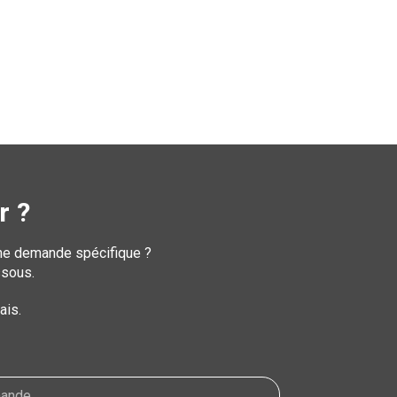
r ?
une demande spécifique ?
ssous.
ais.