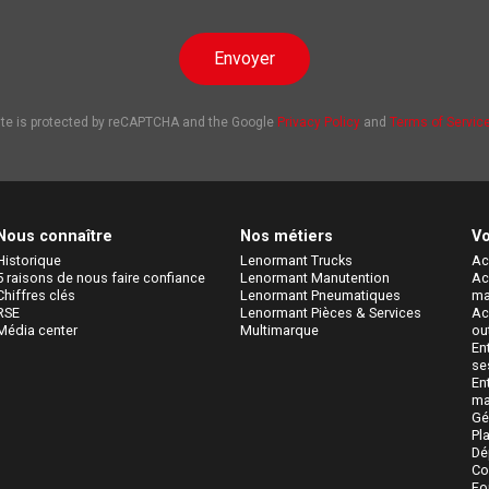
Envoyer
ite is protected by reCAPTCHA and the Google
Privacy Policy
and
Terms of Servic
Nous connaître
Nos métiers
Vo
Historique
Lenormant Trucks
Ac
5 raisons de nous faire confiance
Lenormant Manutention
Ac
Chiffres clés
Lenormant Pneumatiques
ma
RSE
Lenormant Pièces & Services 
Ac
Média center
Multimarque
ou
En
se
En
ma
Gé
Pl
Dé
Co
Fo